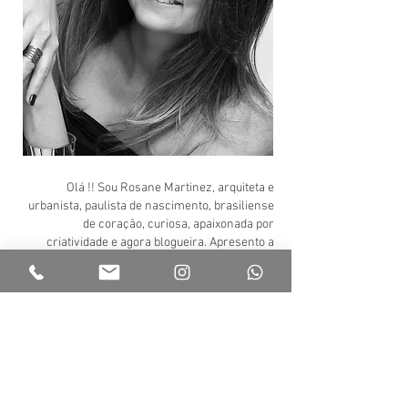
Olá !! Sou Rosane Martinez, arquiteta e
urbanista, paulista de nascimento, brasiliense
de coração, curiosa, apaixonada por
criatividade e agora blogueira. Apresento a
vocês um pouco do meu mundo
criativo infinito !! Espero que gostem !! Sejam
bem-vindos e inspirem-se !! Super beijo !!
P a s s a l á n o e - m a i l !!